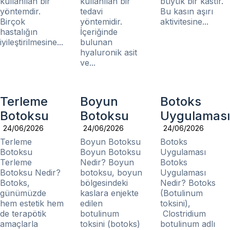
kullanılan bir
kullanılan bir
büyük bir kastır.
yöntemdir.
tedavi
Bu kasın aşırı
Birçok
yöntemidir.
aktivitesine...
hastalığın
İçeriğinde
iyileştirilmesine...
bulunan
hyaluronik asit
ve...
Terleme
Boyun
Botoks
Botoksu
Botoksu
Uygulaması
24/06/2026
24/06/2026
24/06/2026
Terleme
Boyun Botoksu
Botoks
Botoksu
Boyun Botoksu
Uygulaması
Terleme
Nedir? Boyun
Botoks
Botoksu Nedir?
botoksu, boyun
Uygulaması
Botoks,
bölgesindeki
Nedir? Botoks
günümüzde
kaslara enjekte
(Botulinum
hem estetik hem
edilen
toksini),
de terapötik
botulinum
Clostridium
amaçlarla
toksini (botoks)
botulinum adlı