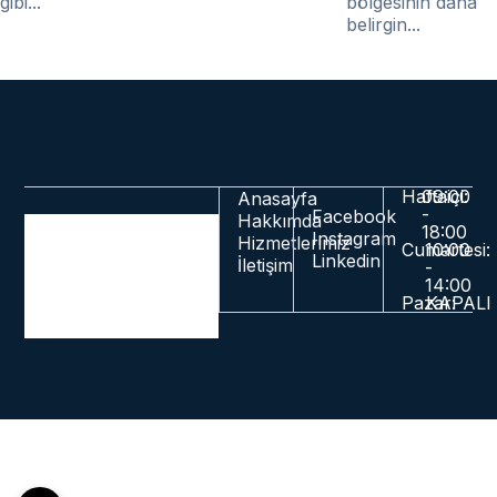
gibi...
bölgesinin daha
belirgin...
Haftaiçi:
09:00
Anasayfa
-
Facebook
Hakkımda
18:00
Instagram
Hizmetlerimiz
Cumartesi:
10:00
Linkedin
İletişim
-
14:00
Pazar:
KAPALI