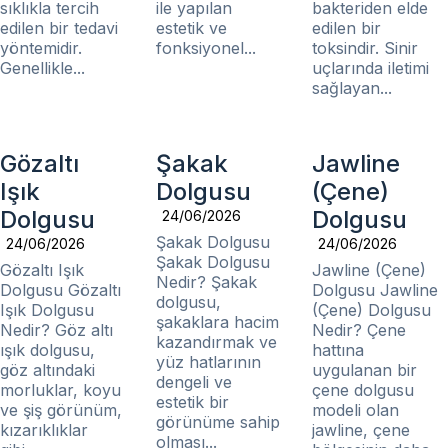
sıklıkla tercih
ile yapılan
bakteriden elde
edilen bir tedavi
estetik ve
edilen bir
yöntemidir.
fonksiyonel...
toksindir. Sinir
Genellikle...
uçlarında iletimi
sağlayan...
Gözaltı
Şakak
Jawline
Işık
Dolgusu
(Çene)
Dolgusu
Dolgusu
24/06/2026
Şakak Dolgusu
24/06/2026
24/06/2026
Şakak Dolgusu
Gözaltı Işık
Jawline (Çene)
Nedir? Şakak
Dolgusu Gözaltı
Dolgusu Jawline
dolgusu,
Işık Dolgusu
(Çene) Dolgusu
şakaklara hacim
Nedir? Göz altı
Nedir? Çene
kazandırmak ve
ışık dolgusu,
hattına
yüz hatlarının
göz altındaki
uygulanan bir
dengeli ve
morluklar, koyu
çene dolgusu
estetik bir
ve şiş görünüm,
modeli olan
görünüme sahip
kızarıklıklar
jawline, çene
olması...